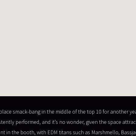
place smack-bang in the middle of the top 10 for another year
tently performed, and it’s no wonder, given the space attra
lent in the booth, with EDM titans such as Marshmello, Bassj