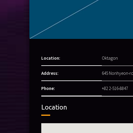
Location:
Oktagon
Address:
645 Nonhyeon-r
Phone:
+82 2-516-8847
Location