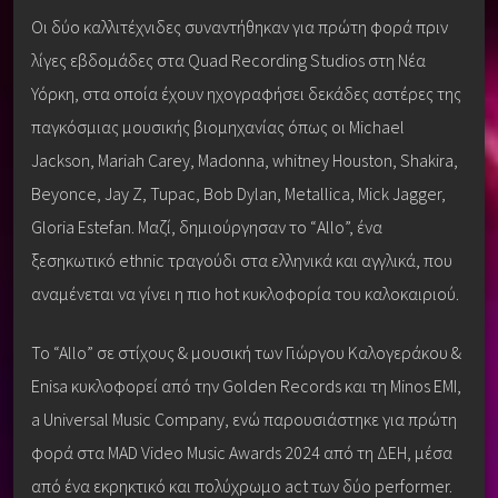
Οι δύο καλλιτέχνιδες συναντήθηκαν για πρώτη φορά πριν
λίγες εβδομάδες στα Quad Recording Studios στη Νέα
Υόρκη, στα οποία έχουν ηχογραφήσει δεκάδες αστέρες της
παγκόσμιας μουσικής βιομηχανίας όπως οι Michael
Jackson, Mariah Carey, Madonna, whitney Houston, Shakira,
Beyonce, Jay Z, Tupac, Bob Dylan, Metallica, Mick Jagger,
Gloria Estefan. Μαζί, δημιούργησαν το “Allo”, ένα
ξεσηκωτικό ethnic τραγούδι στα ελληνικά και αγγλικά, που
αναμένεται να γίνει η πιο hot κυκλοφορία του καλοκαιριού.
To “Allo” σε στίχους & μουσική των Γιώργου Καλογεράκου &
Enisa κυκλοφορεί από την Golden Records και τη Minos EMI,
a Universal Music Company, ενώ παρουσιάστηκε για πρώτη
φορά στα MAD Video Music Awards 2024 από τη ΔΕΗ, μέσα
από ένα εκρηκτικό και πολύχρωμο act των δύο performer.