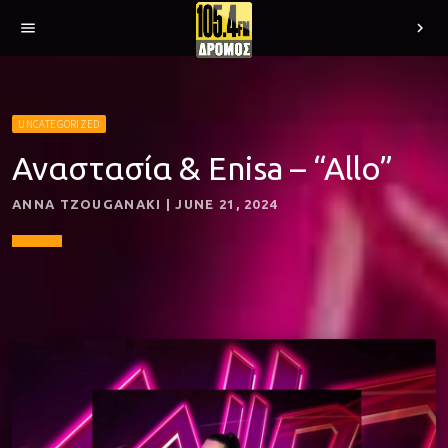
menu
chevron_right
UNCATEGORIZED
Αναστασία & Enisa – “Allo”
ANNA TZOUGANAKI | JUNE 21, 2024