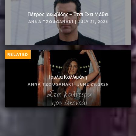
Πέτρος Ιακωβίδης – Έτσι Εχει Μάθει
ANNA TZOUGANAKI | JULY 21, 2026
RELATED
Ιουλία Καλλιμάνη
ANNA TZOUGANAKI | JUNE 29, 2026