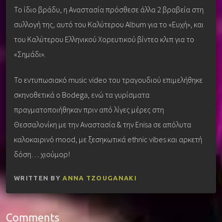
Το ίδιο βράδυ, η Αναστασία πρόσθεσε άλλα 2 βραβεία στη
συλλογή της, αυτό του Καλύτερου Album για το «Ευχή», και
του Καλύτερου Ελληνικού Χορευτικού βίντεο κλιπ για το
«Σημάδι».
Το εντυπωσιακό music video του τραγουδιού επιμελήθηκε
σκηνοθετικά ο Bodega, ενώ τα γυρίσματα
πραγματοποιήθηκαν πριν από λίγες μέρες στη
Θεσσαλονίκη με την Αναστασία & την Enisa σε απόλυτα
καλοκαιρινό mood, με ξεσηκωτικά ethnic vibes και αρκετή
δόση… χιούμορ!
WRITTEN BY
ANNA TZOUGANAKI
Comments