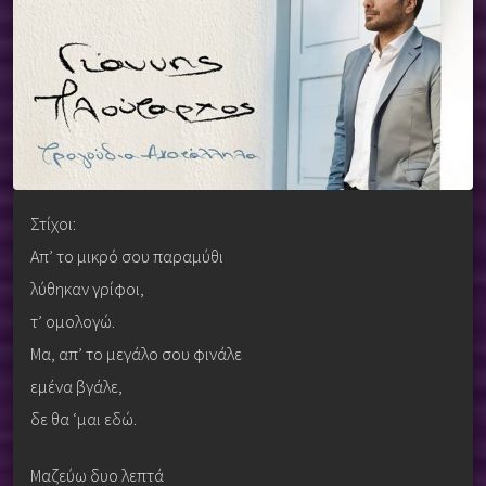
Στίχοι:
Απ’ το μικρό σου παραμύθι
λύθηκαν γρίφοι,
τ’ ομολογώ.
Μα, απ’ το μεγάλο σου φινάλε
εμένα βγάλε,
δε θα ‘μαι εδώ.
Μαζεύω δυο λεπτά