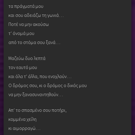
τα πράγματά μου
και σου αδειάζω τη γωνιά…
Ποτέ να μην ακούσω
τ’ όνομά μου
από το στόμα σου ξανά…
Μαζεύω δυο λεπτά
τον εαυτό μου
και όλα τ’ άλλα, που ενοχλούν…
Ο δρόμος σου, κι ο δρόμος ο δικός μου
να μην ξανασυναντηθούν…
Απ’ το σπασμένο σου ποτήρι,
κομμένα χείλη
κι αιμορραγώ…