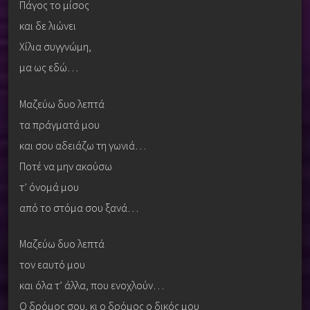
Πάγος το μίσος
και δε λιώνει
Χίλια συγγνώμη,
μα ως εδώ…
Μαζεύω δυο λεπτά
τα πράγματά μου
και σου αδειάζω τη γωνιά…
Ποτέ να μην ακούσω
τ’ όνομά μου
από το στόμα σου ξανά…
Μαζεύω δυο λεπτά
τον εαυτό μου
και όλα τ’ άλλα, που ενοχλούν…
Ο δρόμος σου, κι ο δρόμος ο δικός μου