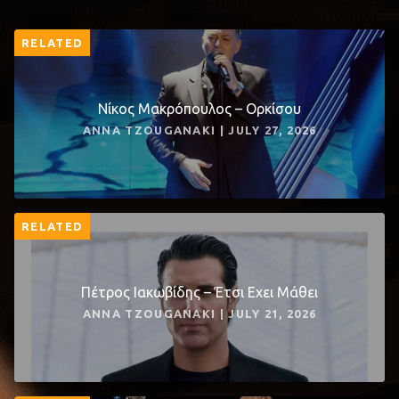
RELATED
Νίκος Μακρόπουλος – Ορκίσου
ANNA TZOUGANAKI | JULY 27, 2026
RELATED
Πέτρος Ιακωβίδης – Έτσι Εχει Μάθει
ANNA TZOUGANAKI | JULY 21, 2026