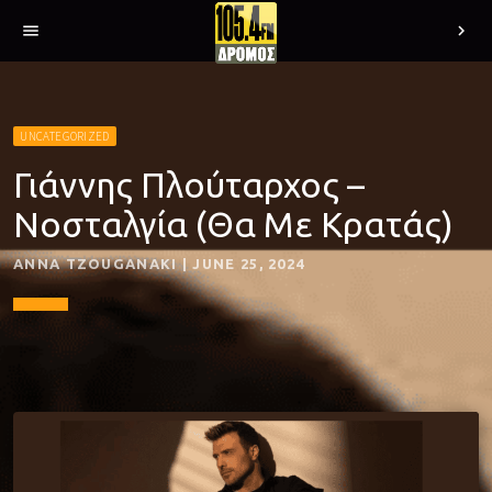
menu
chevron_right
UNCATEGORIZED
Γιάννης Πλούταρχος –
Νοσταλγία (Θα Με Κρατάς)
ANNA TZOUGANAKI | JUNE 25, 2024