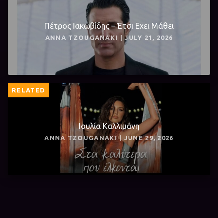
Πέτρος Ιακωβίδης – Έτσι Εχει Μάθει
ANNA TZOUGANAKI | JULY 21, 2026
RELATED
Ιουλία Καλλιμάνη
ANNA TZOUGANAKI | JUNE 29, 2026