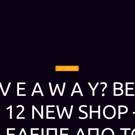
ΔΙΑΓΩΝΙΣΜΟΙ
I V E A W A Y? 
 12 NEW SHOP –
ΕΛΕΙΠΕ ΑΠΟ Τ