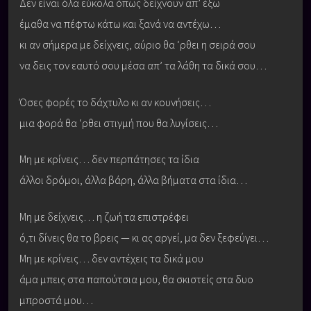
Δεν είναι όλα εύκολα όπως δείχνουν απ’ έξω
έμαθα να πέφτω κάτω και ξανά να αντέχω…
κι αν σήμερα με δείχνεις, αύριο θα ‘ρθει η σειρά σου
να δεις τον εαυτό σου μέσα απ’ τα λάθη τα δικά σου…
Όσες φορές το δάχτυλο κι αν κουνήσεις…
μια φορά θα ‘ρθει στιγμή που θα λυγίσεις…
Μη με κρίνεις… δεν περπάτησες τα ίδια
άλλοι δρόμοι, άλλα βάρη, άλλα βήματα στα ίδια…
Μη με δείχνεις… η ζωή τα επιστρέφει
ό,τι δίνεις θα το βρεις — κι ας αργεί, μα δεν ξεφεύγει…
Μη με κρίνεις… δεν αντέχεις τα δικά μου
άμα μπεις στα παπούτσια μου, θα σκιστείς στα δυο
μπροστά μου…