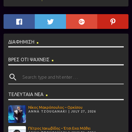
ΔΙΑΦΗΜΙΣΗ
ΒΡΕΣ ΟΤΙ ΨΑΧΝΕΙΣ
search
ΤΕΛΕΥΤΑΙΑ ΝΕΑ
Νίκος Μακρόπουλος – Ορκίσου
ANNA TZOUGANAKI | JULY 27, 2026
Πέτρος Ιακωβίδης – Έτσι Εχει Μάθει