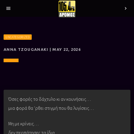
menu
chevron_right
UNCATEGORIZED
ANNA TZOUGANAKI | MAY 22, 2026
Όσες φορές το δάχτυλο κι αν κουνήσεις…
μια φορά θα ‘ρθει στιγμή που θα λυγίσεις…
Μη με κρίνεις…
δεν περπάτησες τα ίδια