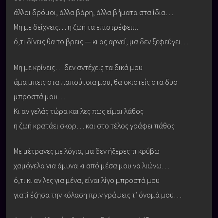
άλλοι δρόμοι, άλλα βάρη, άλλα βήματα στα ίδια…
Μη με δείχνεις… η ζωή τα επιστρέφειιιι
ό,τι δίνεις θα το βρεις — κι ας αργεί, μα δεν ξεφεύγει…
Μη με κρίνεις… δεν αντέχεις τα δικά μου
άμα μπεις στα παπούτσια μου, θα σκιστείς στα δυο
μπροστά μου…
Κι αν γελάς τώρα και λες πως είμαι λάθος
η ζωή κρατάει σκορ… και στο τέλος γράφει πάθος
Με μέτραγες με λόγια, μα δεν ήξερες τι κρύβω
χαμόγελα για άμυνα κι από μέσα μου να λιώνω…
ό,τι κι αν λες για μένα, είναι λίγο μπροστά μου
γιατί έζησα την κόλαση πριν γράψεις τ’ όνομά μου…