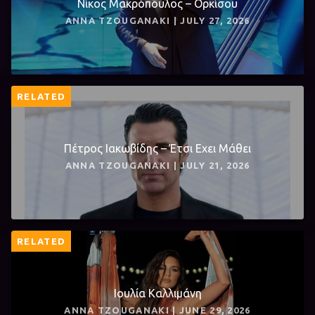
Νίκος Μακρόπουλος – Ορκίσου
ANNA TZOUGANAKI | JULY 27, 2026
RELATED
Πέτρος Ιακωβίδης – Έτσι Εχει Μάθει
ANNA TZOUGANAKI | JULY 21, 2026
RELATED
Ιουλία Καλλιμάνη
ANNA TZOUGANAKI | JUNE 29, 2026