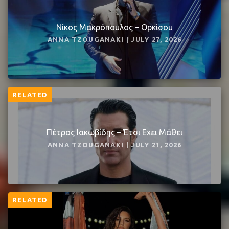
Νίκος Μακρόπουλος – Ορκίσου
ANNA TZOUGANAKI | JULY 27, 2026
RELATED
Πέτρος Ιακωβίδης – Έτσι Εχει Μάθει
ANNA TZOUGANAKI | JULY 21, 2026
RELATED