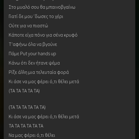
Στο μυαλό σου θα μπαινοβγαίνω
Γιατί δε μου ‘δωσες το χέρι
Ούτε για να πιαστώ
Κάποτε είχα πόνο για σένα κρυφό
Τ’αφήνω όλα να βγούνε
Πάμε Put your hands up
Κάνω ότι δεν ήτανε ψέμα
Ρίξε άλλη μια τελευταία φορά
Κι άσε να μας φέρει ό,τι θέλει μετά
(ΤΑ ΤΑ ΤΑ ΤΑ ΤΑ)
(ΤΑ ΤΑ ΤΑ ΤΑ ΤΑ ΤΑ)
Κι άσε να μας φέρει ό,τι θέλει μετά
ΤΑ ΤΑ ΤΑ ΤΑ ΤΑ ΤΑ
Να μας φέρει ό,τι θέλει