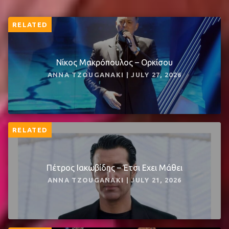
RELATED
Νίκος Μακρόπουλος – Ορκίσου
ANNA TZOUGANAKI | JULY 27, 2026
RELATED
Πέτρος Ιακωβίδης – Έτσι Εχει Μάθει
ANNA TZOUGANAKI | JULY 21, 2026