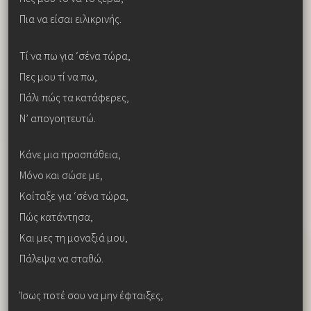
Πια να είσαι ειλικρινής.
Τί να πω για ‘σένα τώρα,
Πες μου τί να πω,
Πάλι πώς τα κατάφερες,
Ν’ απογοητευτώ.
Κάνε μια προσπάθεια,
Μόνο και σώσε με,
Κοίταξε για ‘σένα τώρα,
Πώς κατάντησα,
Και μες τη μοναξιά μου,
Πάλεψα να σταθώ.
Ίσως ποτέ σου να μην έφταιξες,