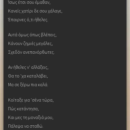
Ίσως έτσι σου έμαθαν,
Κανείς χατίρι δε σου χάλαγε,
Έπαιρνες ό,τι ήθελες.
Αυτά όμως όπως βλέπεις,
Κάνουν ζημιές μεγάλες,
Σχεδόν ανεπανόρθωτες.
Αν ήθελες ν’ αλλάξεις,
Θα το ‘χα καταλάβει,
Μα σε ξέρω πια καλά.
Κοίταξε για ‘σένα τώρα,
Πώς κατάντησα,
Και μες τη μοναξιά μου,
Πάλεψα να σταθώ.