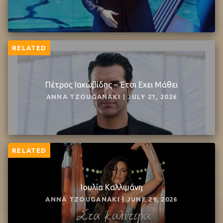
RELATED
Πέτρος Ιακωβίδης – Έτσι Εχει Μάθει
ANNA TZOUGANAKI | JULY 21, 2026
RELATED
Ιουλία Καλλιμάνη
ANNA TZOUGANAKI | JUNE 29, 2026