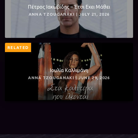
Πέτρος Ιακωβίδης – Έτσι Εχει Μάθει
ANNA TZOUGANAKI | JULY 21, 2026
RELATED
Ιουλία Καλλιμάνη
ANNA TZOUGANAKI | JUNE 29, 2026