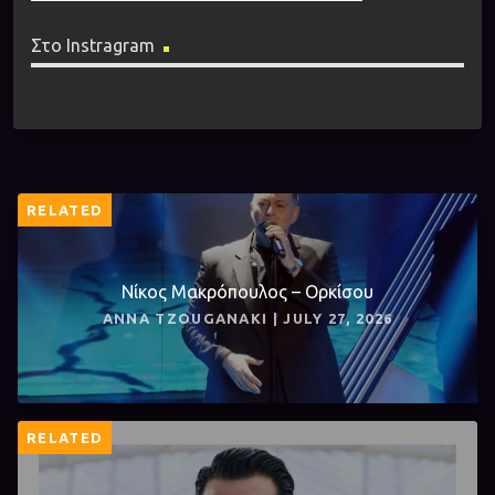
Στο Instragram
RELATED
Νίκος Μακρόπουλος – Ορκίσου
ANNA TZOUGANAKI | JULY 27, 2026
RELATED