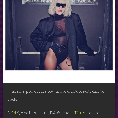
Η rap και η pop συναντιούνται στο απόλυτο καλοκαιρινό
track.
Ο
SNIK
, ο no1 ράπερ της Ελλάδας και η
Τάμτα
, το πιο