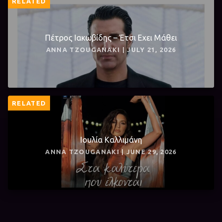
RELATED
Πέτρος Ιακωβίδης – Έτσι Εχει Μάθει
ANNA TZOUGANAKI | JULY 21, 2026
RELATED
Ιουλία Καλλιμάνη
ANNA TZOUGANAKI | JUNE 29, 2026