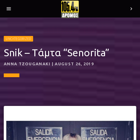
menu
chevron_right
UNCATEGORIZED
Snik – Tάμτα “Senorita”
ANNA TZOUGANAKI | AUGUST 26, 2019