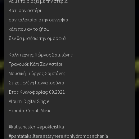
να με ταιριάξει με την στεριά.
Κάτι σαν αστέρι
σαν καλοκαίρι στην συννεφιά
κάτι που αν το ζήσω
δεν θα μισήσω την ομορφιά
Καλλιτέχνης: Γιώργος Σαμπάνης
Τραγούδι: Κάτι Σαν Αστέρι
Μουσική: Γιώργος Σαμπάνης
Στίχοι: Ελένη Γιαννατσούλια
Έτος Κυκλοφορίας: 09.2021
Album: Digital Single
Εταιρία: Cobalt Music
#katisanasteri #apokleistika
#pantatakalitera #stayhere #onlydromos #chania