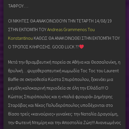
ΤΑΦΡΟΥ…
ΟΙ ΝΙΚΗΤΕΣ ΘΑ ΑΝΑΚΟΙΝΩΘΟΥΝ ΤΗΝ ΤΕΤΑΡΤΗ 14/08/19
ΣΤΗΝ ΕΚΠΟΜΠΗ ΤΟΥ
Andreas Grammenos Tou
Konstantinou
ΚΑΘΩΣ ΘΑ ΑΝΑΚΟΙΝΩΘΕΙ ΣΤΗΝ ΕΚΠΟΜΠΗ ΤΟΥ
Ο ΤΡΟΠΟΣ ΚΛΗΡΩΣΗΣ. GOOD LUCK
?
?
Μετά την θριαμβευτική πορεία σε Αθήνα και Θεσσαλονίκη, η
θρυλική…ψυχοθεραπευτική κωμωδία Toc Toc του Laurent
Baffie σε σκηνοθεσία Κώστα Σπυρόπουλου, ξεκινάει μια
μεγάλη καλοκαιρινή περιοδεία σε όλη την Ελλάδα!!! Ο
Κώστας Σπυρόπουλος και η «παλιά φρουρά» Δημήτρης
Σταρόβας και Νίκος Πολυδερόπουλος υποδέχονται στο
θίασο τρείς «καινούριες» γυναίκες: την Ναταλία Δραγούμη,
την Φωτεινή Ντεμίρη και την Αποστολία Ζώη!!! Ανανεωμένος