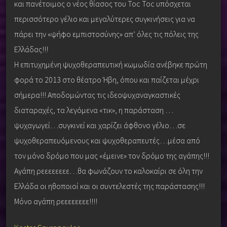
και πανέτοιμος ο νέος θίασος του Toc Toc υπόσχεται
περισσότερο γέλιο και μεγαλύτερες συγκινήσεις για να
πάρει την «ψήφο εμπιστοσύνης» απ’ όλες τις πόλεις της
Ελλάδας!!!
Η επιτυχημένη ψυχοθεραπευτική κωμωδία ανέβηκε πρώτη
φορά το 2013 στο θέατρο Ήβη, όπου και παίζεται μέχρι
σήμερα!!! Αποδομώντας τις ιδεοψυχαναγκαστικές
διαταραχές, τα λεγόμενα «τικ», η παράσταση …
ψυχαγωγεί…συγκινεί και χαρίζει άφθονο γέλιο…σε
ψυχοθεραπευόμενους και ψυχοθεραπευτές…μέσα από
τον μόνο δρόμο που μας «έμεινε» τον δρόμο της αγάπης!!!
Αγάπη ρεεεεεεεε…θα φωνάζουν το καλοκαίρι σε όλη την
Ελλάδα οι ηθοποιοί και οι συντελεστές της παράστασης!!!
Μόνο αγάπη ρεεεεεεεε!!!!