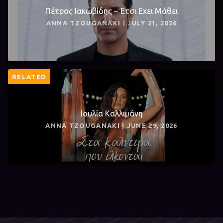
Πέτρος Ιακωβίδης – Έτσι Εχει Μάθει
ANNA TZOUGANAKI | JULY 21, 2026
RELATED
Ιουλία Καλλιμάνη
ANNA TZOUGANAKI | JUNE 29, 2026