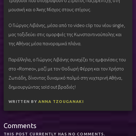
τραγούδι που υπογράφουν ο Στράτος Παζαρέντζης στη
μουσική και ο Άκης Μίσχος στους στίχους.
Ο Γιώργος Λιβάνης, μέσα από το video clip του νέου single,
μας ταξιδεύει στις ομορφιές της Κωνσταντινούπολης και
της Αθήνας μέσα πανοραμικά πλάνα.
Παράλληλα, ο Γιώργος Λιβάνης συνεχίζει τις εμφανίσεις του
στο «Romeo», μαζί με τον Θοδωρή Φέρρη και τον Χρήστο
Ζωτιάδη, δίνοντας δυναμικό παλμό στη νυχτερινή Αθήνα,
δημιουργώντας sold out βραδιές!
WRITTEN BY
ANNA TZOUGANAKI
Comments
THIS POST CURRENTLY HAS NO COMMENTS.