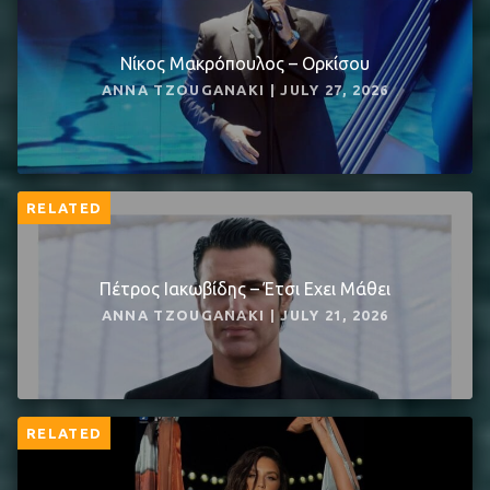
Νίκος Μακρόπουλος – Ορκίσου
ANNA TZOUGANAKI | JULY 27, 2026
RELATED
Πέτρος Ιακωβίδης – Έτσι Εχει Μάθει
ANNA TZOUGANAKI | JULY 21, 2026
RELATED