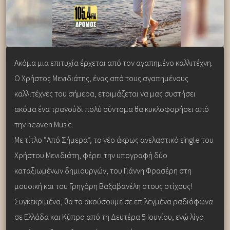
Ακόμα μια επιτυχία έρχεται από τον αγαπημένο καλλιτέχνη.
Ο Χρήστος Μενιδιάτης, ένας από τους αγαπημένους
καλλιτέχνες του σήμερα, ετοιμάζεται να μας συστήσει
ακόμα ένα τραγούδι πολύ σύντομα θα κυκλοφορήσει από
την heaven Music.
Με τίτλο “Από Σήμερα”, το νέο άκρως ανελαστικό single του
Χρήστου Μενιδιάτη, φέρει την υπογραφή δύο
καταξιωμένων δημιουργών, του Γιάννη Φρασέρη στη
μουσική και του Γρηγόρη Βαξαβανέλη στους στίχους!
Συγκεκριμένα, θα το ακούσουμε σε επιλεγμένα ραδιόφωνα
σε Ελλάδα και Κύπρο από τη Δευτέρα 5 Ιουνίου, ενώ λίγο