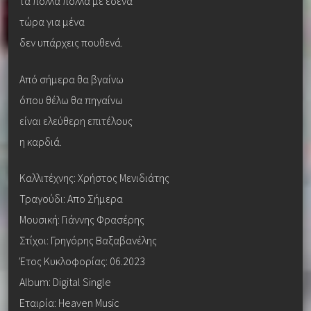
τα πολλά πολλά με εσένα
τώρα για μένα
δεν υπάρχεις πουθενά.
Από σήμερα θα βγαίνω
όπου θέλω θα πηγαίνω
είναι ελεύθερη επιτέλους
η καρδιά.
Καλλιτέχνης: Χρήστος Μενιδιάτης
Τραγούδι: Απο Σήμερα
Μουσική: Γιάννης Φρασέρης
Στίχοι: Γρηγόρης Βαξαβανέλης
Έτος Κυκλοφορίας: 06.2023
Album: Digital Single
Εταιρία: Heaven Music