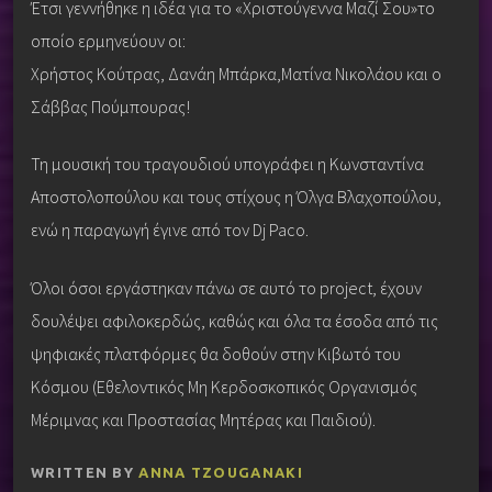
Έτσι γεννήθηκε η ιδέα για το «Χριστούγεννα Μαζί Σου»το
οποίο ερμηνεύουν οι:
Χρήστος Κούτρας, Δανάη Μπάρκα,Ματίνα Νικολάου και ο
Σάββας Πούμπουρας!
Τη μουσική του τραγουδιού υπογράφει η Κωνσταντίνα
Αποστολοπούλου και τους στίχους η Όλγα Βλαχοπούλου,
ενώ η παραγωγή έγινε από τον Dj Paco.
Όλοι όσοι εργάστηκαν πάνω σε αυτό το project, έχουν
δουλέψει αφιλοκερδώς, καθώς και όλα τα έσοδα από τις
ψηφιακές πλατφόρμες θα δοθούν στην Κιβωτό του
Κόσμου (Εθελοντικός Μη Κερδοσκοπικός Οργανισμός
Μέριμνας και Προστασίας Μητέρας και Παιδιού).
WRITTEN BY
ANNA TZOUGANAKI