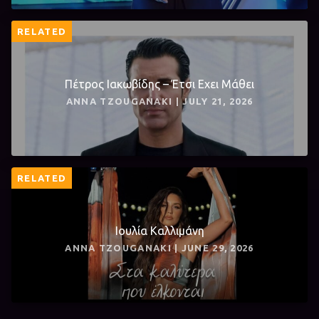
RELATED
Πέτρος Ιακωβίδης – Έτσι Εχει Μάθει
ANNA TZOUGANAKI | JULY 21, 2026
RELATED
Ιουλία Καλλιμάνη
ANNA TZOUGANAKI | JUNE 29, 2026