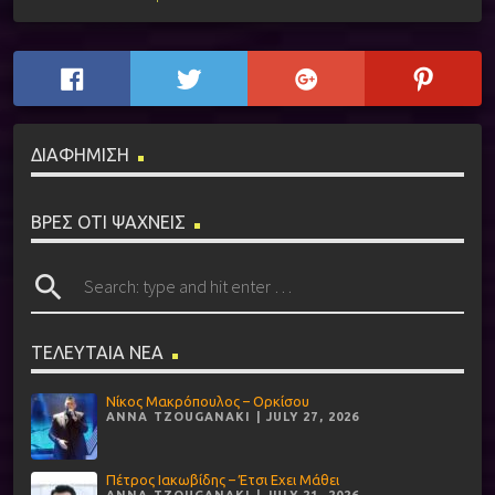
ΔΙΑΦΗΜΙΣΗ
ΒΡΕΣ ΟΤΙ ΨΑΧΝΕΙΣ
search
ΤΕΛΕΥΤΑΙΑ ΝΕΑ
Νίκος Μακρόπουλος – Ορκίσου
ANNA TZOUGANAKI | JULY 27, 2026
Πέτρος Ιακωβίδης – Έτσι Εχει Μάθει
ANNA TZOUGANAKI | JULY 21, 2026